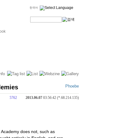
한국어
ook
demies
Phoebe
5762
2013.06.07
03:56:42 (*.68.214.135)
sh Academy does not, such as