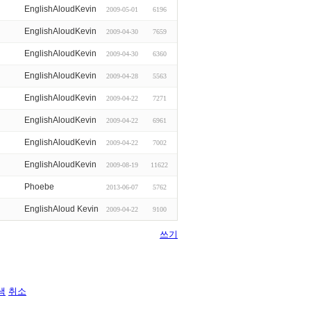
EnglishAloudKevin
2009-05-01
6196
EnglishAloudKevin
2009-04-30
7659
EnglishAloudKevin
2009-04-30
6360
EnglishAloudKevin
2009-04-28
5563
EnglishAloudKevin
2009-04-22
7271
EnglishAloudKevin
2009-04-22
6961
EnglishAloudKevin
2009-04-22
7002
EnglishAloudKevin
2009-08-19
11622
Phoebe
2013-06-07
5762
EnglishAloud Kevin
2009-04-22
9100
쓰기
색
취소