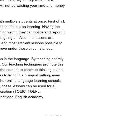
ught entirely in English, and are
will not be wasting your time and money
 multiple students at once. First of all,
s friends, but on learning. Having the
hing wrong they can notice and report it
s going on. Also, the lessons are
 and most efficient lessons possible to
mprove under these circumstances.
n in the language. By teaching entirely
y. Our teaching techniques promote this,
the student to continue thinking in and
to living in a bilingual setting, even
ther online language learning schools.
, these lessons can be used for all
paration (
TOEIC,
TOEFL,
traditional English academy.