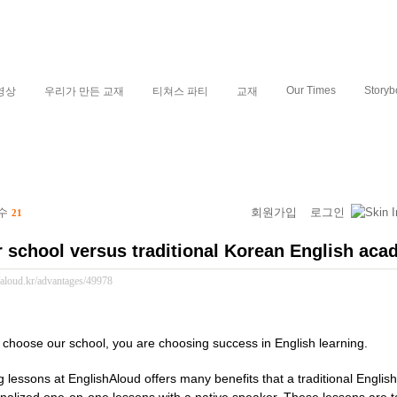
Our Times
Storyb
영상
우리가 만든 교재
티쳐스 파티
교재
 수
회원가입
로그인
21
 school versus traditional Korean English aca
//aloud.kr/advantages/49978
u choose our school, you are choosing success in English learning.
g lessons at EnglishAloud offers many benefits that a traditional Engli