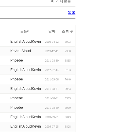
이 게시물을
목록
글쓴이
날짜
조회 수
EnglishAloudKevin
2009-04-22
6903
Kevin_Aloud
2019-12-11
2388
Phoebe
2011-08-30
6895
EnglishAloudKevin
2012-07-14
3703
Phoebe
2011-09-06
7040
EnglishAloudKevin
2011-08-31
5943
Phoebe
2011-08-31
5359
Phoebe
2011-08-30
5990
EnglishAloudKevin
2009-09-01
6043
EnglishAloudKevin
2009-07-25
6828