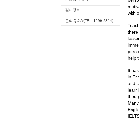
perso
motiv
결제정보
with o
문의 Q & A (TEL: 1599-2314)
Teach
there
lesso
immed
perso
help 
It ha
in En
and c
learn
thoug
Many 
Engli
IELT