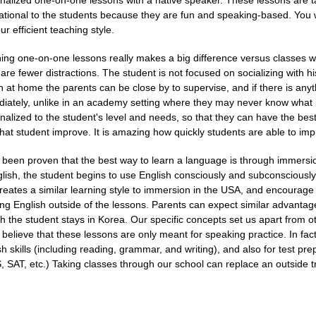
nalized one-on-one lessons with a native speaker. These lessons are ta
ational to the students because they are fun and speaking-based. You 
ur efficient teaching style.
ing one-on-one lessons really makes a big difference versus classes with
 are fewer distractions. The student is not focused on socializing with hi
n at home the parents can be close by to supervise, and if there is anyt
iately, unlike in an academy setting where they may never know what i
nalized to the student's level and needs, so that they can have the best
that student improve. It is amazing how quickly students are able to i
s been proven that the best way to learn a language is through immersio
glish, the student begins to use English consciously and subconsciousl
reates a similar learning style to immersion in the USA, and encourage 
ing English outside of the lessons. Parents can expect similar advantages 
h the student stays in Korea. Our specific concepts set us apart from o
believe that these lessons are only meant for speaking practice. In fact
sh skills (including reading, grammar, and writing), and also for test pre
S,
SAT,
etc.) Taking classes through our school can replace an outside 