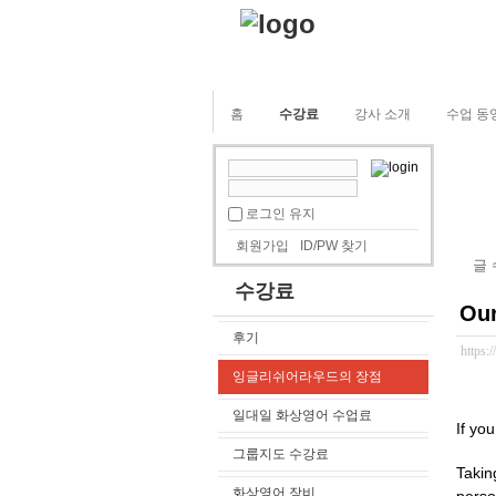
홈
수강료
강사 소개
수업 동
로그인 유지
회원가입
ID/PW 찾기
글
수강료
Our
후기
https:
잉글리쉬어라우드의 장점
일대일 화상영어 수업료
If yo
그룹지도 수강료
Takin
화상영어 장비