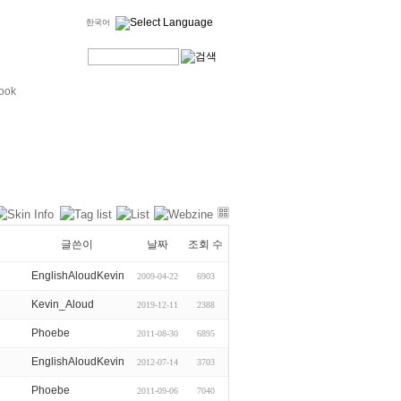
한국어
ook
글쓴이
날짜
조회 수
EnglishAloudKevin
2009-04-22
6903
Kevin_Aloud
2019-12-11
2388
Phoebe
2011-08-30
6895
EnglishAloudKevin
2012-07-14
3703
Phoebe
2011-09-06
7040