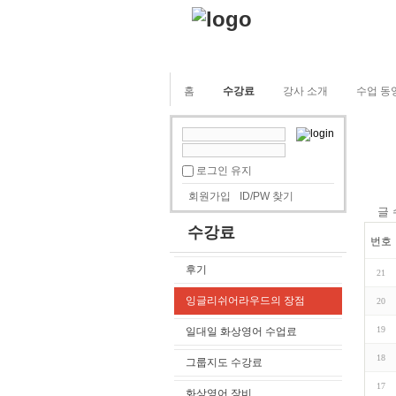
홈
수강료
강사 소개
수업 동
로그인 유지
회원가입
ID/PW 찾기
글
수강료
번호
후기
21
잉글리쉬어라우드의 장점
20
19
일대일 화상영어 수업료
18
그룹지도 수강료
17
화상영어 장비