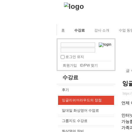
홈
수강료
강사 소개
수업 동
로그인 유지
회원가입
ID/PW 찾기
글
수강료
잉
후기
https:
잉글리쉬어라우드의 장점
언제 
일대일 화상영어 수업료
인터넷
그룹지도 수강료
가능합
가족과
화상영어 장비