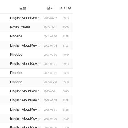
글쓴이
날짜
조회 수
EnglishAloudKevin
2009-04-22
6903
Kevin_Aloud
2019-12-11
2388
Phoebe
2011-08-30
6895
EnglishAloudKevin
2012-07-14
3703
Phoebe
2011-09-06
7040
EnglishAloudKevin
2011-08-31
5943
Phoebe
2011-08-31
5359
Phoebe
2011-08-30
5990
EnglishAloudKevin
2009-09-01
6043
EnglishAloudKevin
2009-07-25
6828
EnglishAloudKevin
2009-05-01
6196
EnglishAloudKevin
2009-04-30
7659
EnglishAloudKevin
2009-04-30
6360