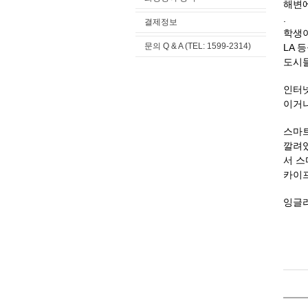
해변에
.
결제정보
학생이
문의 Q & A (TEL: 1599-2314)
LA 
도시들
인터넷
이거나
스마트
깔려있
서 스
카이프
잉글